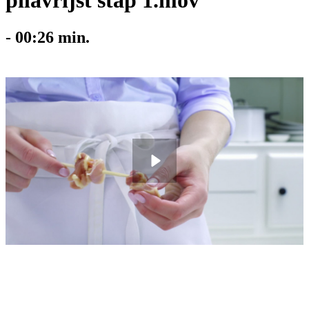
pilavrijst stap 1.mov
-
00:26
min.