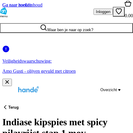
Ga naar hoofdinhoud
Ga naar zoeken
Inloggen
0.00
menu
Waar ben je naar op zoek?
Veiligheidswaarschuwing:
Amo Gusti - olijven gevuld met citroen
Overzicht
Terug
Indiase kipspies met spicy