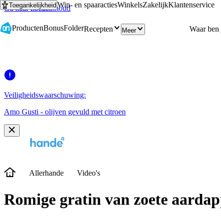
Win- en spaaracties
Winkels
Zakelijk
Klantenservice
Toegankelijkheid
Ga naar hoofdinhoud
Ga naar zoeken
Producten
Bonus
Folder
Recepten
Meer
Veiligheidswaarschuwing:
Amo Gusti - olijven gevuld met citroen
Allerhande
Video's
Romige gratin van zoete aardap