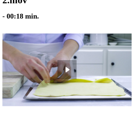
2.mov
-
00:18
min.