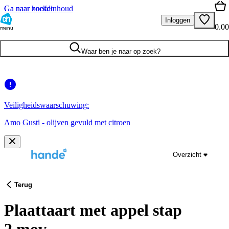
Ga naar hoofdinhoud
Ga naar zoeken
Inloggen
0.00
menu
Waar ben je naar op zoek?
Veiligheidswaarschuwing:
Amo Gusti - olijven gevuld met citroen
Overzicht
Terug
Plaattaart met appel stap