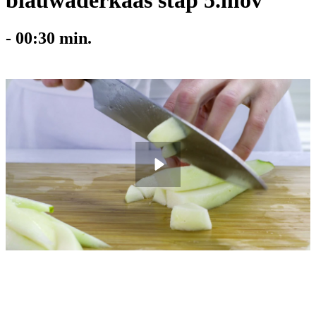
blauwaderkaas stap 5.mov
-
00:30
min.