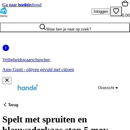
Ga naar hoofdinhoud
Ga naar zoeken
Inloggen
0.00
menu
Waar ben je naar op zoek?
Veiligheidswaarschuwing:
Amo Gusti - olijven gevuld met citroen
Overzicht
Terug
Spelt met spruiten en