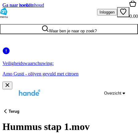
Ga naar hoofdinhoud
Ga naar zoeken
Inloggen
0.00
menu
Waar ben je naar op zoek?
Veiligheidswaarschuwing:
Amo Gusti - olijven gevuld met citroen
Overzicht
Terug
Hummus stap 1.mov