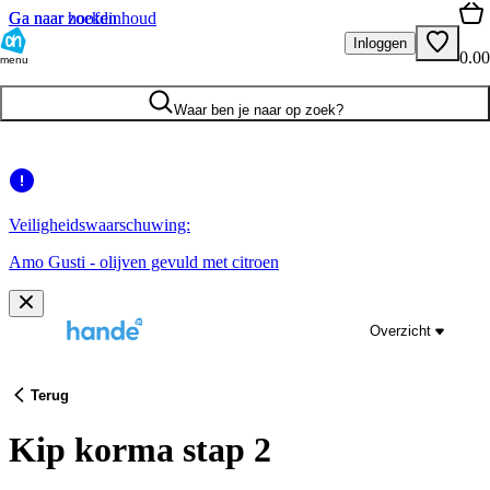
Ga naar hoofdinhoud
Ga naar zoeken
Inloggen
0.00
menu
Waar ben je naar op zoek?
Veiligheidswaarschuwing:
Amo Gusti - olijven gevuld met citroen
Overzicht
Terug
Kip korma stap 2