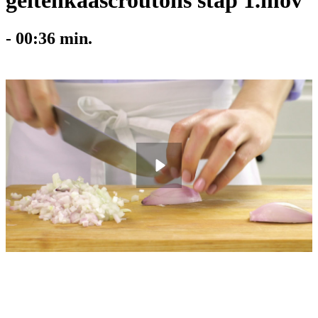
geitenkaascroutons stap 1.mov
-
00:36
min.