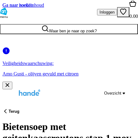
Ga naar hoofdinhoud
Ga naar zoeken
Inloggen
0.00
menu
Waar ben je naar op zoek?
Veiligheidswaarschuwing:
Amo Gusti - olijven gevuld met citroen
Overzicht
Terug
Bietensoep met