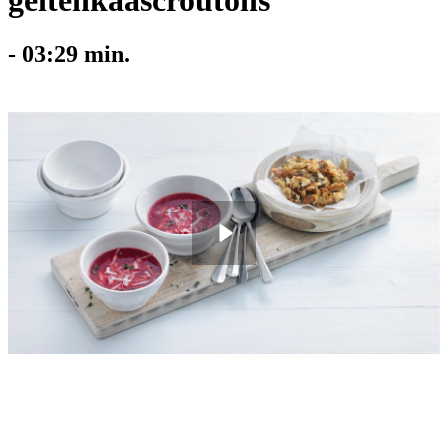
geitenkaascroutons
-
03:29
min.