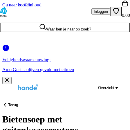
Ga naar hoofdinhoud
Ga naar zoeken
Inloggen
0.00
menu
Waar ben je naar op zoek?
Veiligheidswaarschuwing:
Amo Gusti - olijven gevuld met citroen
Overzicht
Terug
Bietensoep met