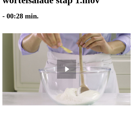
wortelsalade stap 1.mov
-
00:28
min.