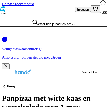
Ga naar hoofdinhoud
Ga naar zoeken
Inloggen
0.00
menu
Waar ben je naar op zoek?
Veiligheidswaarschuwing:
Amo Gusti - olijven gevuld met citroen
Overzicht
Terug
Panpizza met witte kaas en