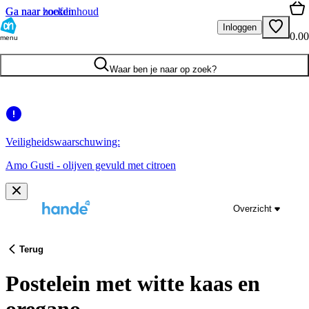
Ga naar hoofdinhoud
Ga naar zoeken
Inloggen
0.00
menu
Waar ben je naar op zoek?
Veiligheidswaarschuwing:
Amo Gusti - olijven gevuld met citroen
Overzicht
Terug
Postelein met witte kaas en