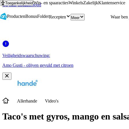
Win- en spaaracties
Winkels
Zakelijk
Klantenservice
Toegankelijkheid
Ga naar hoofdinhoud
Ga naar zoeken
Producten
Bonus
Folder
Recepten
Meer
Veiligheidswaarschuwing:
Amo Gusti - olijven gevuld met citroen
Allerhande
Video's
Taco's met gyros, mango en sals