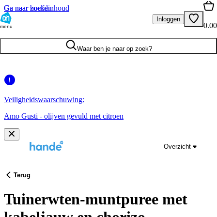
Ga naar hoofdinhoud
Ga naar zoeken
Inloggen
0.00
menu
Waar ben je naar op zoek?
Veiligheidswaarschuwing:
Amo Gusti - olijven gevuld met citroen
Overzicht
Terug
Tuinerwten-muntpuree met