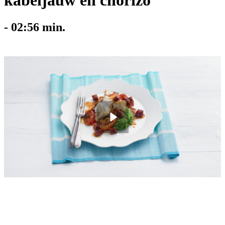
kabeljauw en chorizo
-
02:56
min.