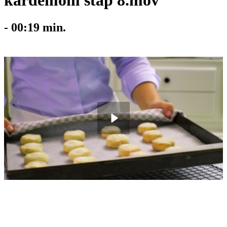
kardemom stap 8.mov
-
00:19
min.