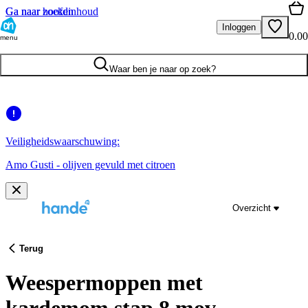
Ga naar hoofdinhoud
Ga naar zoeken
Inloggen
0.00
menu
Waar ben je naar op zoek?
Veiligheidswaarschuwing:
Amo Gusti - olijven gevuld met citroen
Overzicht
Terug
Weespermoppen met