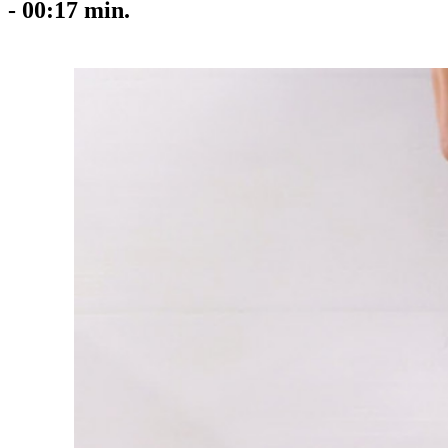
-
00:17
min.