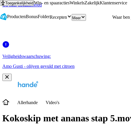
Win- en spaaracties
Winkels
Zakelijk
Klantenservice
Toegankelijkheid
Ga naar hoofdinhoud
Ga naar zoeken
Producten
Bonus
Folder
Recepten
Meer
Veiligheidswaarschuwing:
Amo Gusti - olijven gevuld met citroen
Allerhande
Video's
Kokoskip met ananas stap 5.mo