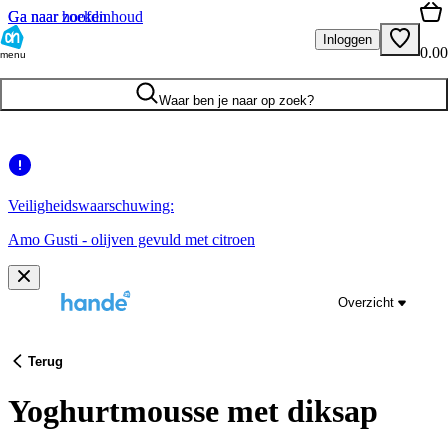
Ga naar hoofdinhoud
Ga naar zoeken
Inloggen
0.00
menu
Waar ben je naar op zoek?
Veiligheidswaarschuwing:
Amo Gusti - olijven gevuld met citroen
Overzicht
Terug
Yoghurtmousse met diksap