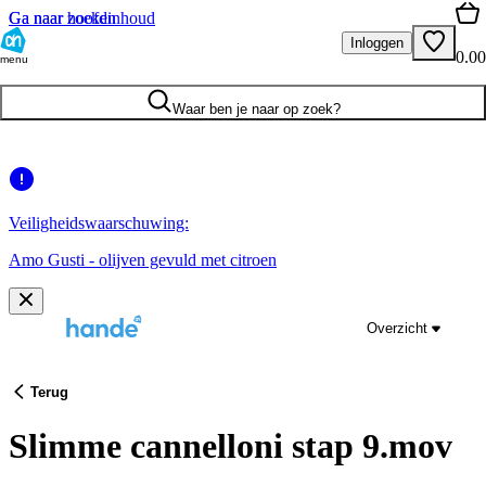
Ga naar hoofdinhoud
Ga naar zoeken
Inloggen
0.00
menu
Waar ben je naar op zoek?
Veiligheidswaarschuwing:
Amo Gusti - olijven gevuld met citroen
Overzicht
Terug
Slimme cannelloni stap 9.mov