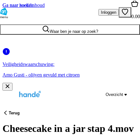
Ga naar hoofdinhoud
Ga naar zoeken
Inloggen
0.00
menu
Waar ben je naar op zoek?
Veiligheidswaarschuwing:
Amo Gusti - olijven gevuld met citroen
Overzicht
Terug
Cheesecake in a jar stap 4.mov