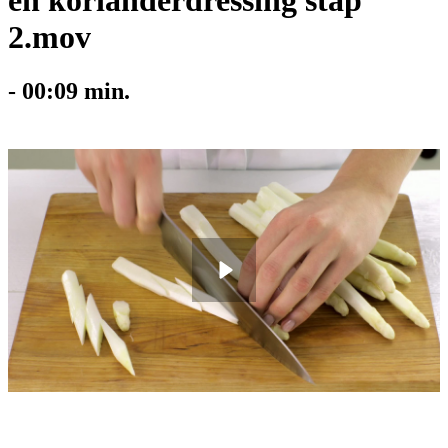
en korianderdressing stap
2.mov
-
00:09
min.