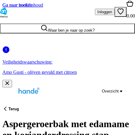
Ga naar hoofdinhoud
Ga naar zoeken
Inloggen
0.00
menu
Waar ben je naar op zoek?
Veiligheidswaarschuwing:
Amo Gusti - olijven gevuld met citroen
Overzicht
Terug
Aspergeroerbak met edamame