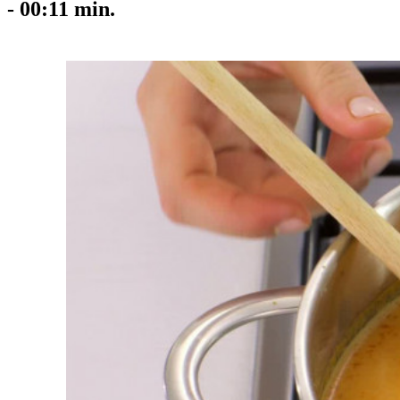
-
00:11
min.