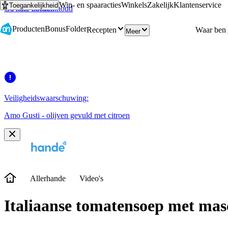
Win- en spaaracties
Winkels
Zakelijk
Klantenservice
Toegankelijkheid
Ga naar hoofdinhoud
Ga naar zoeken
Producten
Bonus
Folder
Recepten
Meer
Veiligheidswaarschuwing:
Amo Gusti - olijven gevuld met citroen
Allerhande
Video's
Italiaanse tomatensoep met mas