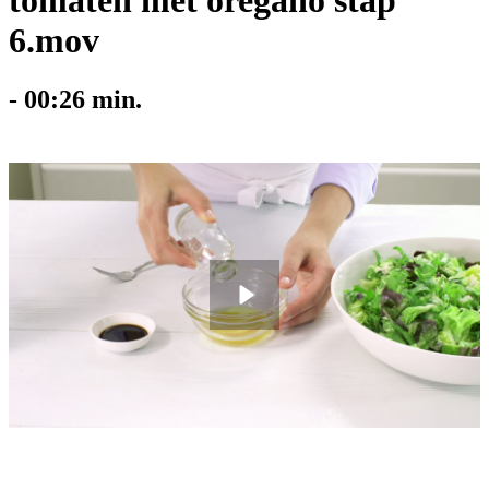
tomaten met oregano stap
6.mov
-
00:26
min.