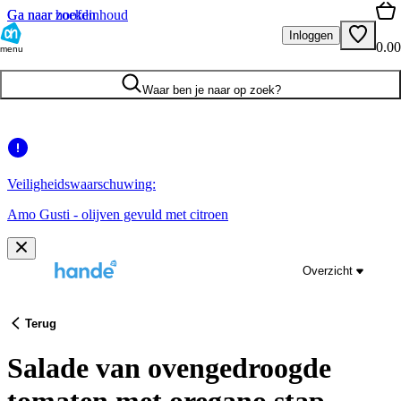
Ga naar hoofdinhoud
Ga naar zoeken
Inloggen
0.00
menu
Waar ben je naar op zoek?
Veiligheidswaarschuwing:
Amo Gusti - olijven gevuld met citroen
Overzicht
Terug
Salade van ovengedroogde