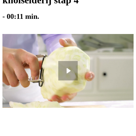
knolselderij stap 4
-
00:11
min.