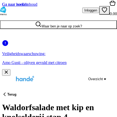
Ga naar hoofdinhoud
Ga naar zoeken
Inloggen
0.00
menu
Waar ben je naar op zoek?
Veiligheidswaarschuwing:
Amo Gusti - olijven gevuld met citroen
Overzicht
Terug
Waldorfsalade met kip en