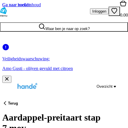
Ga naar hoofdinhoud
Ga naar zoeken
Inloggen
0.00
menu
Waar ben je naar op zoek?
Veiligheidswaarschuwing:
Amo Gusti - olijven gevuld met citroen
Overzicht
Terug
Aardappel-preitaart stap