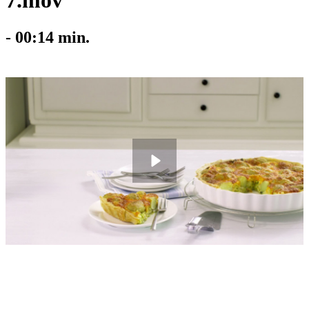
7.mov
-
00:14
min.