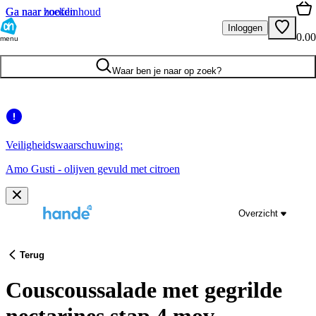
Ga naar hoofdinhoud
Ga naar zoeken
Inloggen
0.00
menu
Waar ben je naar op zoek?
Veiligheidswaarschuwing:
Amo Gusti - olijven gevuld met citroen
Overzicht
Terug
Couscoussalade met gegrilde