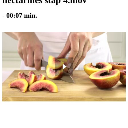
nectarines stap 4.mov
-
00:07
min.