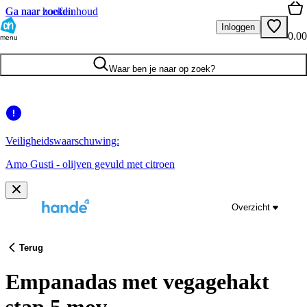
Ga naar hoofdinhoud
Ga naar zoeken
Inloggen
0.00
menu
Waar ben je naar op zoek?
Veiligheidswaarschuwing:
Amo Gusti - olijven gevuld met citroen
Overzicht
Terug
Empanadas met vegagehakt