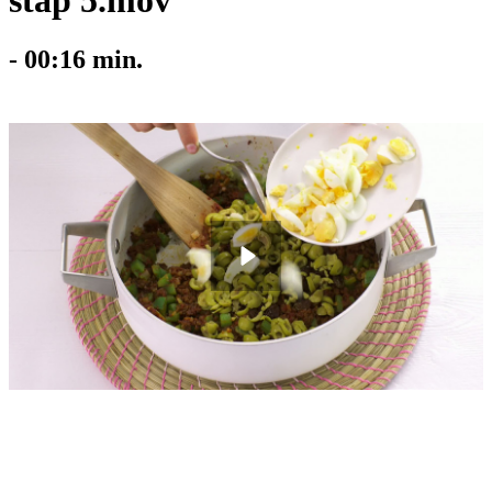
stap 5.mov
-
00:16
min.