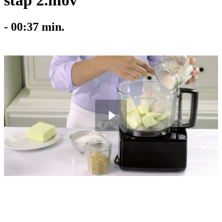
stap 2.mov
-
00:37
min.