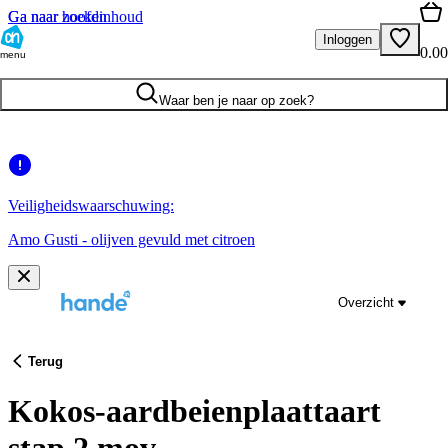
Ga naar hoofdinhoud
Ga naar zoeken
Inloggen
0.00
menu
Waar ben je naar op zoek?
Veiligheidswaarschuwing:
Amo Gusti - olijven gevuld met citroen
Overzicht
Terug
Kokos-aardbeienplaattaart