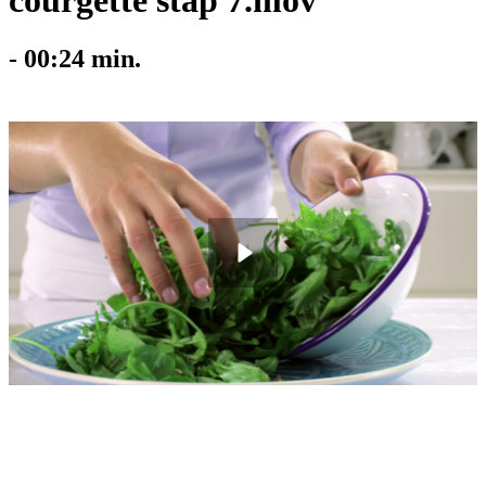
courgette stap 7.mov
-
00:24
min.