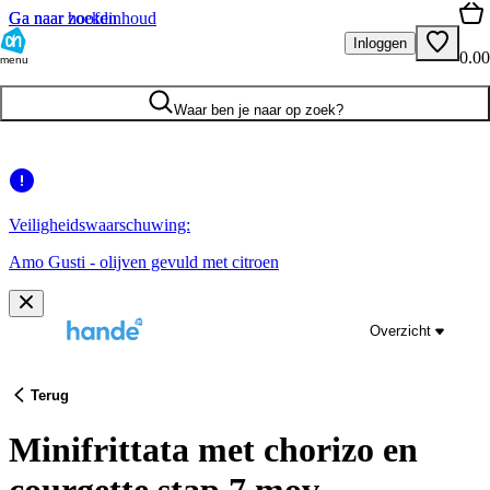
Ga naar hoofdinhoud
Ga naar zoeken
Inloggen
0.00
menu
Waar ben je naar op zoek?
Veiligheidswaarschuwing:
Amo Gusti - olijven gevuld met citroen
Overzicht
Terug
Minifrittata met chorizo en