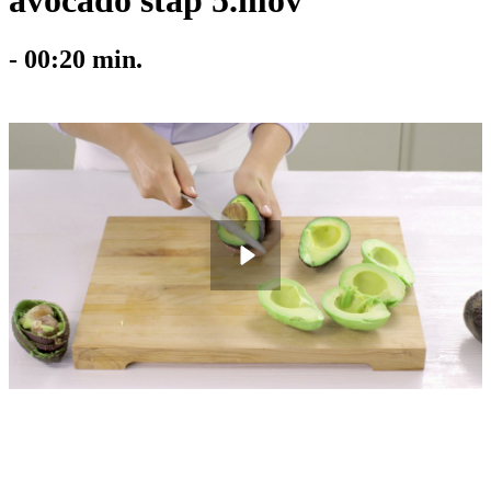
avocado stap 5.mov
-
00:20
min.