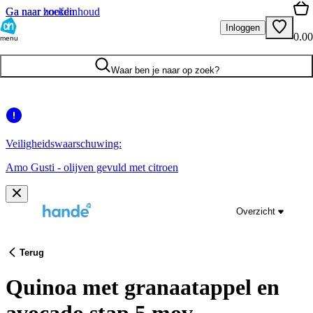
Ga naar hoofdinhoud
Ga naar zoeken
Inloggen
0.00
menu
Waar ben je naar op zoek?
Veiligheidswaarschuwing:
Amo Gusti - olijven gevuld met citroen
Overzicht
Terug
Quinoa met granaatappel en