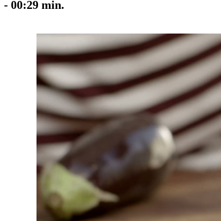
-
00:29
min.