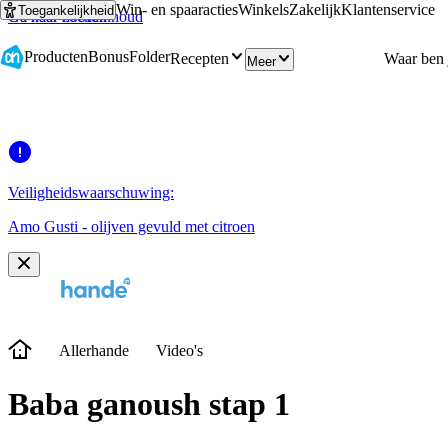
Win- en spaaracties
Winkels
Zakelijk
Klantenservice
Toegankelijkheid
Ga naar hoofdinhoud
Ga naar zoeken
Producten
Bonus
Folder
Recepten
Meer
Veiligheidswaarschuwing:
Amo Gusti - olijven gevuld met citroen
Allerhande
Video's
Baba ganoush stap 1