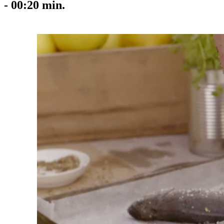
-
00:20
min.