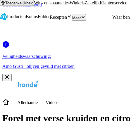
Win- en spaaracties
Winkels
Zakelijk
Klantenservice
Toegankelijkheid
Ga naar hoofdinhoud
Ga naar zoeken
Producten
Bonus
Folder
Recepten
Meer
Veiligheidswaarschuwing:
Amo Gusti - olijven gevuld met citroen
Allerhande
Video's
Forel met verse kruiden en citro