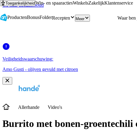
Win- en spaaracties
Winkels
Zakelijk
Klantenservice
Toegankelijkheid
Ga naar hoofdinhoud
Ga naar zoeken
Producten
Bonus
Folder
Recepten
Meer
Veiligheidswaarschuwing:
Amo Gusti - olijven gevuld met citroen
Allerhande
Video's
Burrito met bonen-groentechili