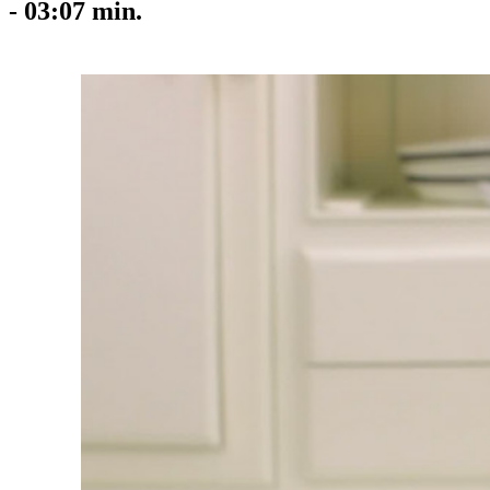
-
03:07
min.