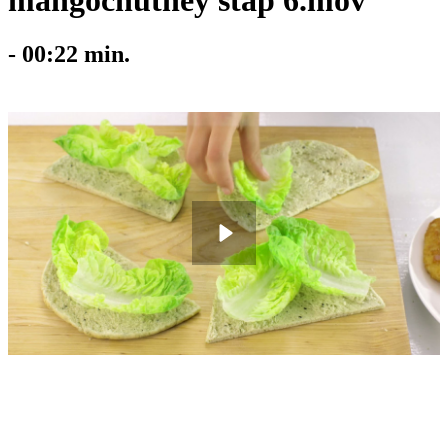
mangochutney stap 6.mov
-
00:22
min.