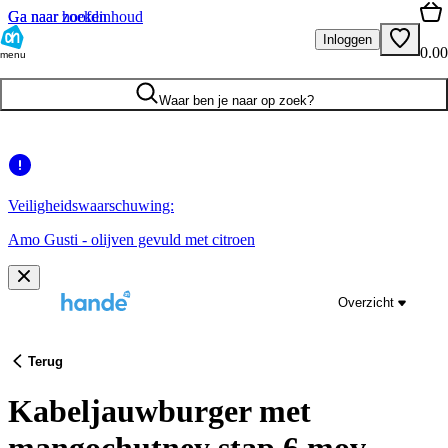
Ga naar hoofdinhoud
Ga naar zoeken
Inloggen
0.00
menu
Waar ben je naar op zoek?
Veiligheidswaarschuwing:
Amo Gusti - olijven gevuld met citroen
Overzicht
Terug
Kabeljauwburger met