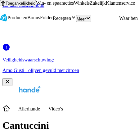
Win- en spaaracties
Winkels
Zakelijk
Klantenservice
Toegankelijkheid
Ga naar hoofdinhoud
Ga naar zoeken
Producten
Bonus
Folder
Recepten
Meer
Veiligheidswaarschuwing:
Amo Gusti - olijven gevuld met citroen
Allerhande
Video's
Cantuccini