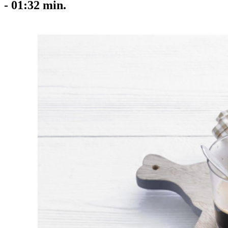
-
01:32
min.