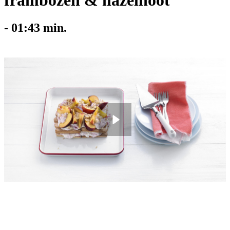
frambozen & hazelnoot
-
01:43
min.