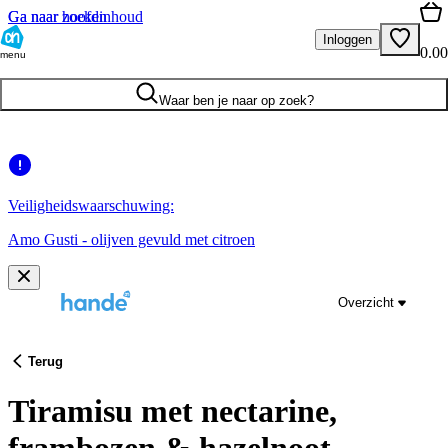
Ga naar hoofdinhoud
Ga naar zoeken
Inloggen
0.00
menu
Waar ben je naar op zoek?
Veiligheidswaarschuwing:
Amo Gusti - olijven gevuld met citroen
Overzicht
Terug
Tiramisu met nectarine,