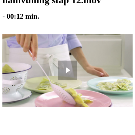
hamvulling stap 12.mov
-
00:12
min.