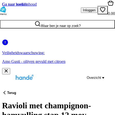
Ga naar hoofdinhoud
Ga naar zoeken
Inloggen
0.00
menu
Waar ben je naar op zoek?
Veiligheidswaarschuwing:
Amo Gusti - olijven gevuld met citroen
Overzicht
Terug
Ravioli met champignon-