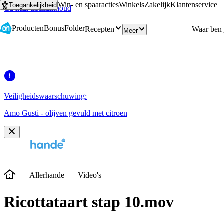
Win- en spaaracties
Winkels
Zakelijk
Klantenservice
Toegankelijkheid
Ga naar hoofdinhoud
Ga naar zoeken
Producten
Bonus
Folder
Recepten
Meer
Veiligheidswaarschuwing:
Amo Gusti - olijven gevuld met citroen
Allerhande
Video's
Ricottataart stap 10.mov