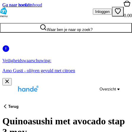
Ga naar hoofdinhoud
Ga naar zoeken
Inloggen
0.00
menu
Waar ben je naar op zoek?
Veiligheidswaarschuwing:
Amo Gusti - olijven gevuld met citroen
Overzicht
Terug
Quinoasushi met avocado stap