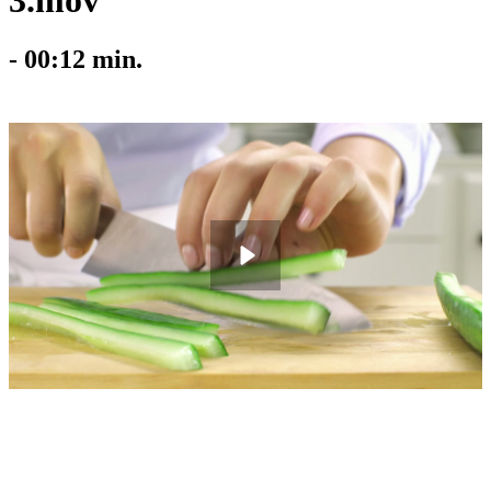
3.mov
-
00:12
min.