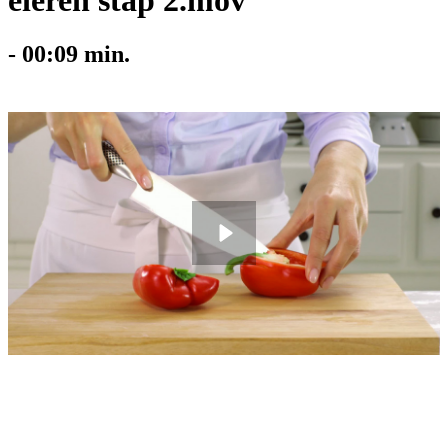
eieren stap 2.mov
-
00:09
min.