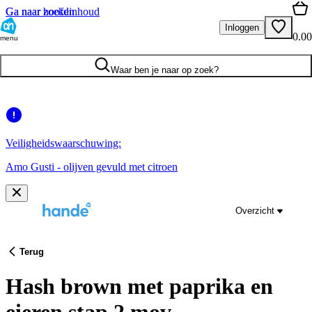
Ga naar hoofdinhoud
Ga naar zoeken
Inloggen
0.00
menu
Waar ben je naar op zoek?
Veiligheidswaarschuwing:
Amo Gusti - olijven gevuld met citroen
Overzicht
Terug
Hash brown met paprika en