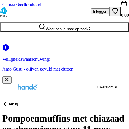
Ga naar hoofdinhoud
Ga naar zoeken
Inloggen
0.00
menu
Waar ben je naar op zoek?
Veiligheidswaarschuwing:
Amo Gusti - olijven gevuld met citroen
Overzicht
Terug
Pompoenmuffins met chiazaad