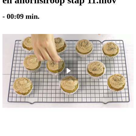
en ahornsiroop stap 11.mov
-
00:09
min.