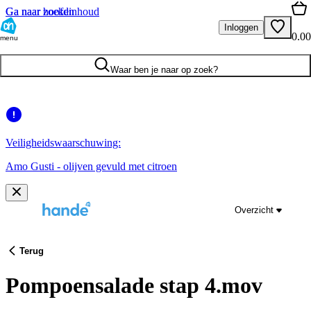
Ga naar hoofdinhoud
Ga naar zoeken
Inloggen
0.00
menu
Waar ben je naar op zoek?
Veiligheidswaarschuwing:
Amo Gusti - olijven gevuld met citroen
Overzicht
Terug
Pompoensalade stap 4.mov