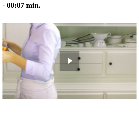
-
00:07
min.