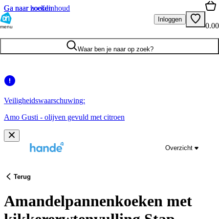
Ga naar hoofdinhoud
Ga naar zoeken
Inloggen
0.00
menu
Waar ben je naar op zoek?
Veiligheidswaarschuwing:
Amo Gusti - olijven gevuld met citroen
Overzicht
Terug
Amandelpannenkoeken met