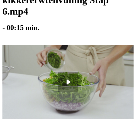
kikkererwtenvulling Stap
6.mp4
-
00:15
min.