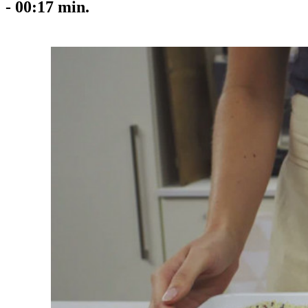
-
00:17
min.