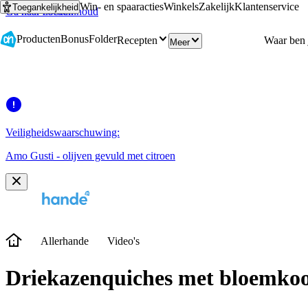
Win- en spaaracties
Winkels
Zakelijk
Klantenservice
Toegankelijkheid
Ga naar hoofdinhoud
Ga naar zoeken
Producten
Bonus
Folder
Recepten
Meer
Veiligheidswaarschuwing:
Amo Gusti - olijven gevuld met citroen
Allerhande
Video's
Driekazenquiches met bloemko