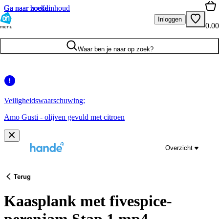
Ga naar hoofdinhoud
Ga naar zoeken
Inloggen
0.00
menu
Waar ben je naar op zoek?
Veiligheidswaarschuwing:
Amo Gusti - olijven gevuld met citroen
Overzicht
Terug
Kaasplank met fivespice-