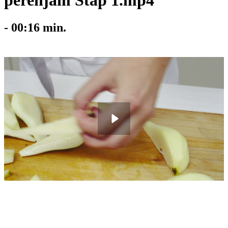
perenjam Stap 1.mp4
-
00:16
min.