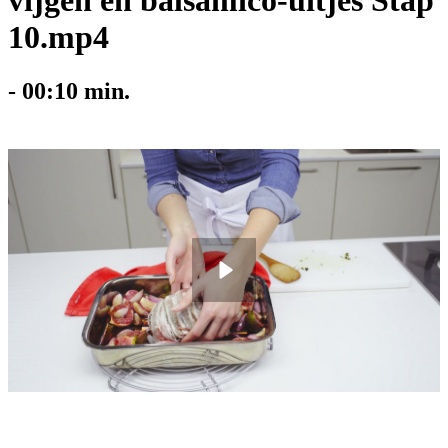
vijgen en balsamico-uitjes Stap
10.mp4
-
00:10
min.