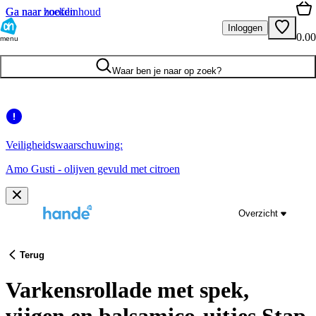
Ga naar hoofdinhoud
Ga naar zoeken
Inloggen
0.00
menu
Waar ben je naar op zoek?
Veiligheidswaarschuwing:
Amo Gusti - olijven gevuld met citroen
Overzicht
Terug
Varkensrollade met spek,