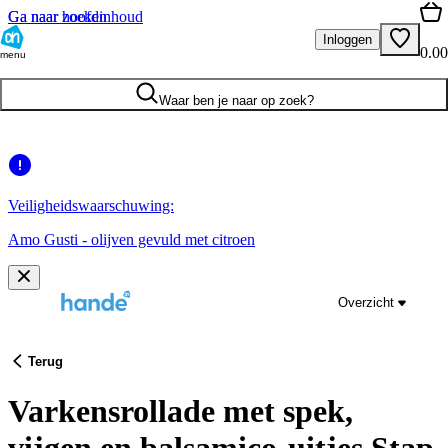
Ga naar hoofdinhoud
Ga naar zoeken
Inloggen
0.00
menu
Waar ben je naar op zoek?
Veiligheidswaarschuwing:
Amo Gusti - olijven gevuld met citroen
Overzicht
Terug
Varkensrollade met spek,