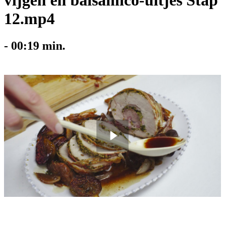
vijgen en balsamico-uitjes Stap
12.mp4
-
00:19
min.