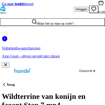
Ga naar hoofdinhoud
Ga naar zoeken
Inloggen
0.00
menu
Waar ben je naar op zoek?
Veiligheidswaarschuwing:
Amo Gusti - olijven gevuld met citroen
Overzicht
Terug
Wildterrine van konijn en