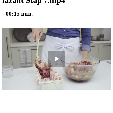
fazant Stap 7.mp4
-
00:15
min.