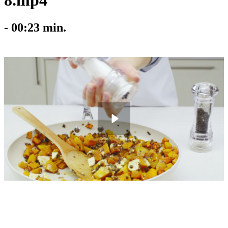
8.mp4
-
00:23
min.