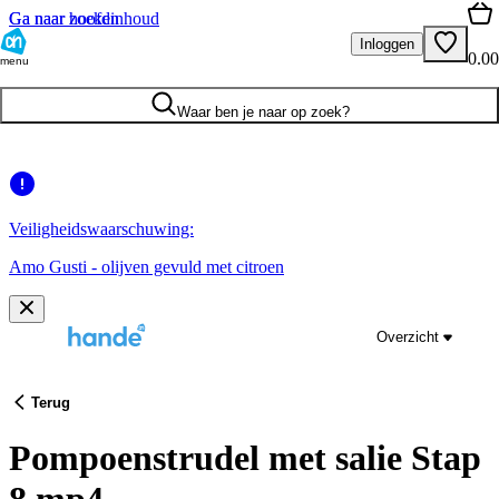
Ga naar hoofdinhoud
Ga naar zoeken
Inloggen
0.00
menu
Waar ben je naar op zoek?
Veiligheidswaarschuwing:
Amo Gusti - olijven gevuld met citroen
Overzicht
Terug
Pompoenstrudel met salie Stap