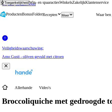
Win- en spaaracties
Winkels
Zakelijk
Klantenservice
Toegankelijkheid
Ga naar hoofdinhoud
Ga naar zoeken
Producten
Bonus
Folder
Recepten
Meer
Veiligheidswaarschuwing:
Amo Gusti - olijven gevuld met citroen
Allerhande
Video's
Broccoliquiche met gedroogde t