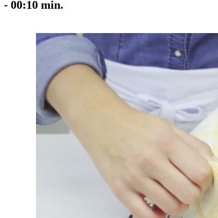
-
00:10
min.