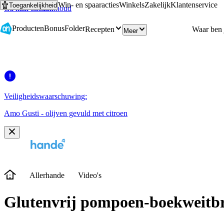
Win- en spaaracties
Winkels
Zakelijk
Klantenservice
Toegankelijkheid
Ga naar hoofdinhoud
Ga naar zoeken
Producten
Bonus
Folder
Recepten
Meer
Veiligheidswaarschuwing:
Amo Gusti - olijven gevuld met citroen
Allerhande
Video's
Glutenvrij pompoen-boekweitb