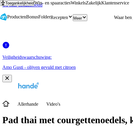
Win- en spaaracties
Winkels
Zakelijk
Klantenservice
Toegankelijkheid
Ga naar hoofdinhoud
Ga naar zoeken
Producten
Bonus
Folder
Recepten
Meer
Veiligheidswaarschuwing:
Amo Gusti - olijven gevuld met citroen
Allerhande
Video's
Pad thai met courgettenoedels, 