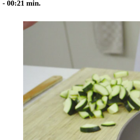
-
00:21
min.