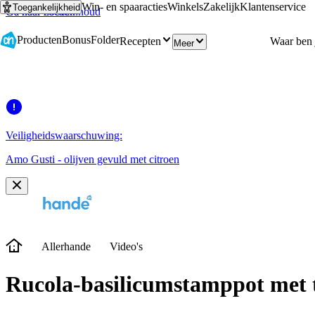
Win- en spaaracties
Winkels
Zakelijk
Klantenservice
Toegankelijkheid
Ga naar hoofdinhoud
Ga naar zoeken
Producten
Bonus
Folder
Recepten
Meer
Veiligheidswaarschuwing:
Amo Gusti - olijven gevuld met citroen
Allerhande
Video's
Rucola-basilicumstamppot met 